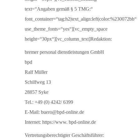
text=“Angaben gemäß § 5 TMG:“
font_container=“tag:h2|text_align:left|color:%230072bb“
use_theme_fonts=“yes“][vc_empty_space
height=“30px“][vc_column_text]Redaktion:
bremer personal dienstleistungen GmbH
bpd
Ralf Müller
Schilfweg 13
28857 Syke
Tel.: +49 (0) 4242/ 6399
E-Mail: buero@bpd-online.de
Internet: https://www. bpd-online.de
Vertretungsberechtigter Geschäftsführer: