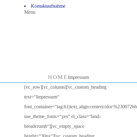
Kontaktaufnahme
Menu
Impressu
m
HOME
Impressum
[vc_row][vc_column][vc_custom_heading
text=“Impressum“
font_container=“tag:h1|text_align:center|color:%230072b
use_theme_fonts=“yes“ el_class=“land-
breadcrumb“][vc_empty_space
height=“30px“][vc_custom_heading