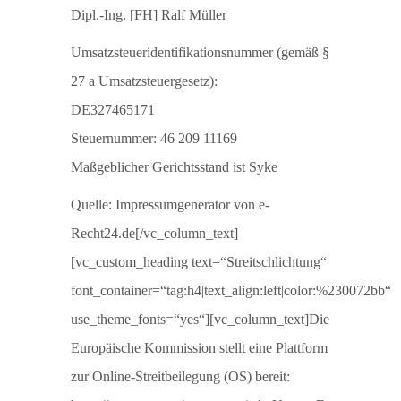
Dipl.-Ing. [FH] Ralf Müller
Umsatzsteueridentifikationsnummer (gemäß §
27 a Umsatzsteuergesetz):
DE327465171
Steuernummer: 46 209 11169
Maßgeblicher Gerichtsstand ist Syke
Quelle: Impressumgenerator von e-
Recht24.de[/vc_column_text]
[vc_custom_heading text=“Streitschlichtung“
font_container=“tag:h4|text_align:left|color:%230072bb“
use_theme_fonts=“yes“][vc_column_text]Die
Europäische Kommission stellt eine Plattform
zur Online-Streitbeilegung (OS) bereit: